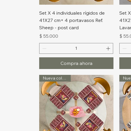
Vista rápida
Set X 4 individuales rígidos de
Set X
41X27 cm+ 4 portavasos Ref.
41X2
Sheep - post card
Lava
Precio
Preci
$ 55.000
$ 55
Compra ahora
Nueva colección