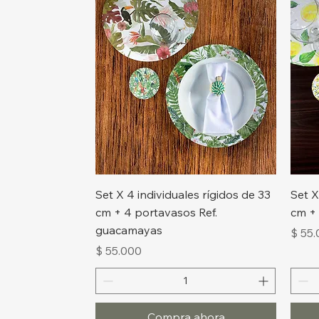
Vista rápida
Set X 4 individuales rígidos de 33
Set X
cm + 4 portavasos Ref.
cm + 
guacamayas
Preci
$ 55
Precio
$ 55.000
Compra ahora