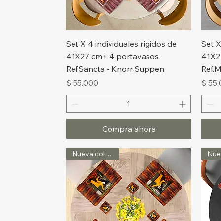
Vista rápida
Set X 4 individuales rígidos de
Set X
41X27 cm+ 4 portavasos
41X2
Ref.Sancta - Knorr Suppen
Ref.M
Precio
Preci
$ 55.000
$ 55
Compra ahora
Nueva colección