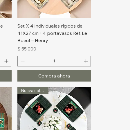
Vista rápida
de
Set X 4 individuales rígidos de
41X27 cm+ 4 portavasos Ref. Le
Boeuf – Henry
Precio
$ 55.000
Compra ahora
Nueva colección