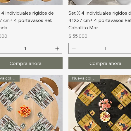
Vista rápida
Vista rápida
 4 individuales rígidos de
Set X 4 individuales rígidos 
7 cm+ 4 portavasos Ref.
41X27 cm+ 4 portavasos Ref
nda
Caballito Mar
o
Precio
.000
$ 55.000
Compra ahora
Compra ahora
Nueva colección
Nueva colección