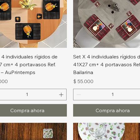
Vista rápida
Vista rápida
 4 individuales rígidos de
Set X 4 individuales rígidos 
7 cm+ 4 portavasos Ref.
41X27 cm+ 4 portavasos Ref
l – AuPrintemps
Bailarina
o
Precio
.000
$ 55.000
Compra ahora
Compra ahora