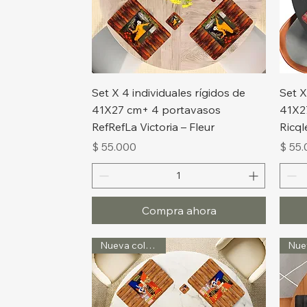
Vista rápida
Set X 4 individuales rígidos de
Set X
41X27 cm+ 4 portavasos
41X2
RefRefLa Victoria – Fleur
Ricql
Precio
Preci
$ 55.000
$ 55
Compra ahora
Nueva colección