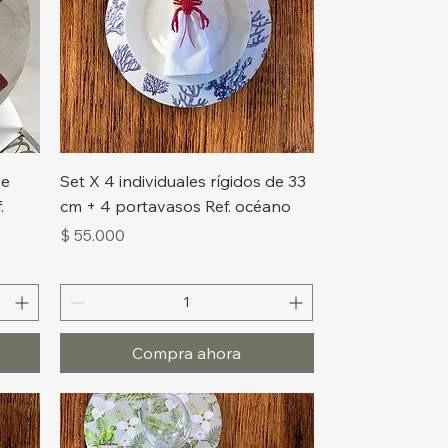
Vista rápida
de
Set X 4 individuales rígidos de 33
.
cm + 4 portavasos Ref. océano
Precio
$ 55.000
Compra ahora