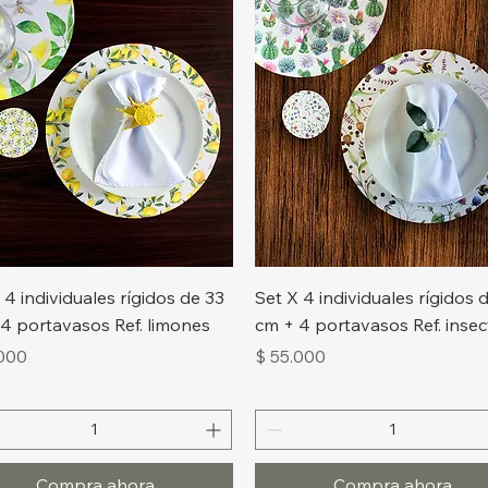
Vista rápida
Vista rápida
 4 individuales rígidos de 33
Set X 4 individuales rígidos 
4 portavasos Ref. limones
cm + 4 portavasos Ref. inse
o
Precio
.000
$ 55.000
Compra ahora
Compra ahora