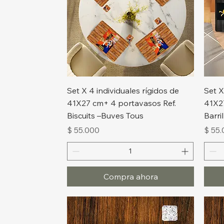
Vista rápida
Set X 4 individuales rígidos de
Set X
41X27 cm+ 4 portavasos Ref.
41X2
Biscuits –Buves Tous
Barri
Precio
Preci
$ 55.000
$ 55
Compra ahora