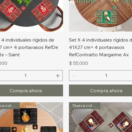
Vista rápida
Vista rápida
 4 individuales rígidos de
Set X 4 individuales rígidos 
7 cm+ 4 portavasos RefDe
41X27 cm+ 4 portavasos
és – Saint
RefContratto Margarine Ax
o
Precio
.000
$ 55.000
Compra ahora
Compra ahora
Nueva colección
Nueva colección