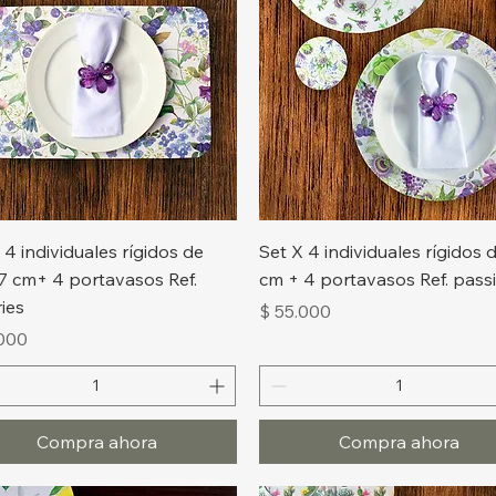
Vista rápida
Vista rápida
 4 individuales rígidos de
Set X 4 individuales rígidos 
7 cm+ 4 portavasos Ref.
cm + 4 portavasos Ref. passi
ries
Precio
$ 55.000
o
.000
Compra ahora
Compra ahora