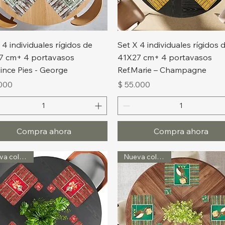
Vista rápida
Vista rápida
 4 individuales rígidos de
Set X 4 individuales rígidos 
7 cm+ 4 portavasos
41X27 cm+ 4 portavasos
ince Pies - George
Ref.Marie – Champagne
o
Precio
.000
$ 55.000
Compra ahora
Compra ahora
Nueva colección
Nueva colección