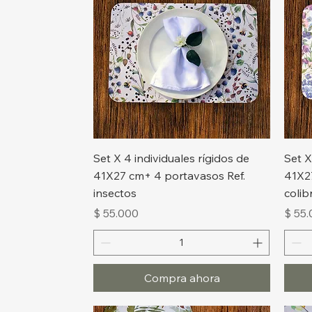
Vista rápida
Set X 4 individuales rígidos de
Set X
41X27 cm+ 4 portavasos Ref.
41X2
insectos
colib
Precio
Preci
$ 55.000
$ 55
Compra ahora