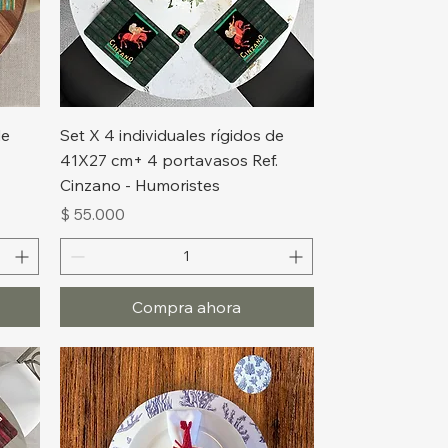
Vista rápida
de
Set X 4 individuales rígidos de
41X27 cm+ 4 portavasos Ref.
Cinzano - Humoristes
Precio
$ 55.000
Compra ahora