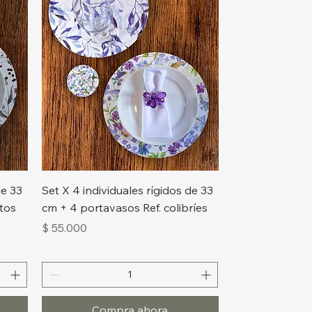
Vista rápida
de 33
Set X 4 individuales rígidos de 33
ctos
cm + 4 portavasos Ref. colibríes
Precio
$ 55.000
Compra ahora