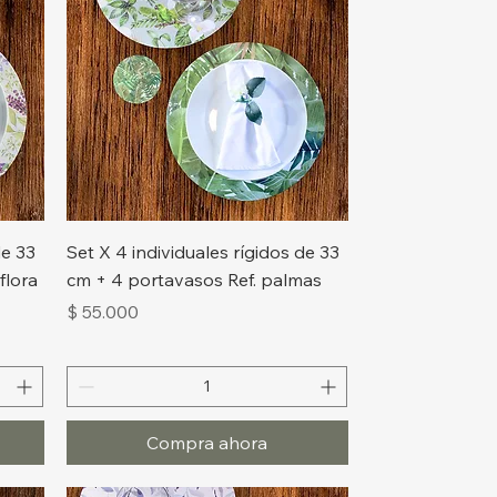
Vista rápida
de 33
Set X 4 individuales rígidos de 33
flora
cm + 4 portavasos Ref. palmas
Precio
$ 55.000
Compra ahora