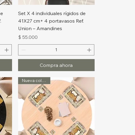
Vista rápida
de
Set X 4 individuales rígidos de
.
41X27 cm+ 4 portavasos Ref.
Union – Amandines
Precio
$ 55.000
Compra ahora
Nueva colección