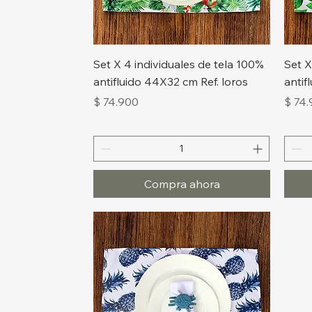
Vista rápida
Set X 4 individuales de tela 100%
Set X
antifluido 44X32 cm Ref. loros
antif
Precio
Preci
$ 74.900
$ 74
Compra ahora