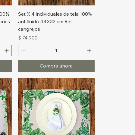
Vista rápida
 100%
Set X 4 individuales de tela 100%
bríes
antifluido 44X32 cm Ref.
cangrejos
Precio
$ 74.900
Compra ahora