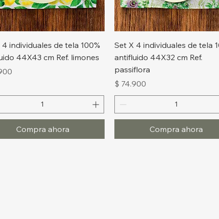
Vista rápida
Vista rápida
 4 individuales de tela 100%
Set X 4 individuales de tela
luido 44X43 cm Ref. limones
antifluido 44X32 cm Ref.
passiflora
o
.900
Precio
$ 74.900
Compra ahora
Compra ahora