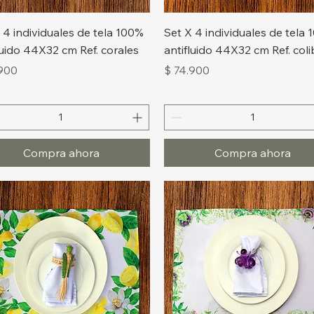
Vista rápida
Vista rápida
 4 individuales de tela 100%
Set X 4 individuales de tela
luido 44X32 cm Ref. corales
antifluido 44X32 cm Ref. coli
o
Precio
.900
$ 74.900
Compra ahora
Compra ahora