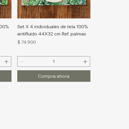
Vista rápida
 100%
Set X 4 individuales de tela 100%
antifluido 44X32 cm Ref. palmas
Precio
$ 74.900
Compra ahora