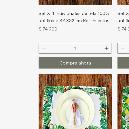
Vista rápida
Set X 4 individuales de tela 100%
Set X
antifluido 44X32 cm Ref. insectos
antif
Precio
Preci
$ 74.900
$ 74
Compra ahora