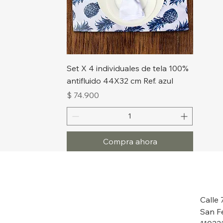
Vista rápida
Set X 4 individuales de tela 100%
antifluido 44X32 cm Ref. azul
Precio
$ 74.900
Compra ahora
Calle 
San F