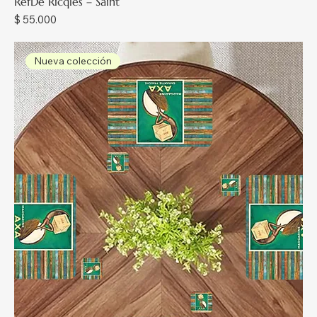
RefDe Ricqlés – Saint
Precio
$ 55.000
Nueva colección