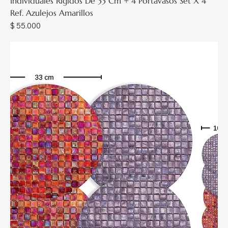
Individuales Rígidos De 33 Cm + 4 Portavasos Set X 4
Ref. Azulejos Amarillos
Precio
$ 55.000