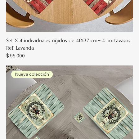
Set X 4 individuales rígidos de 41X27 cm+ 4 portavasos
Ref. Lavanda
Precio
$ 55.000
Nueva colección