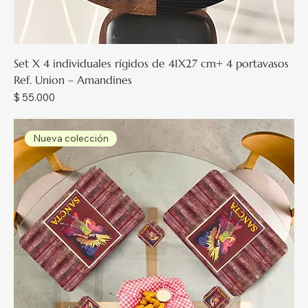
Set X 4 individuales rígidos de 41X27 cm+ 4 portavasos
Ref. Union – Amandines
Precio
$ 55.000
Nueva colección