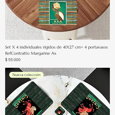
Set X 4 individuales rígidos de 41X27 cm+ 4 portavasos
RefContratto Margarine Ax
Precio
$ 55.000
Nueva colección