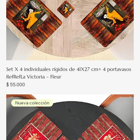
Set X 4 individuales rígidos de 41X27 cm+ 4 portavasos
RefRefLa Victoria – Fleur
Precio
$ 55.000
Nueva colección