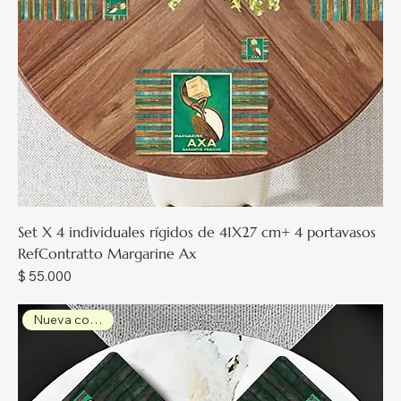
Set X 4 individuales rígidos de 41X27 cm+ 4 portavasos
RefContratto Margarine Ax
Precio
$ 55.000
Nueva colección