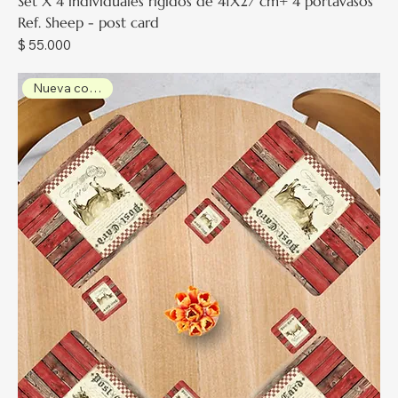
Set X 4 individuales rígidos de 41X27 cm+ 4 portavasos
Ref. Sheep - post card
Precio
$ 55.000
Nueva colección