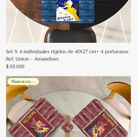
Set X 4 individuales rígidos de 41X27 cm+ 4 portavasos
Ref. Union – Amandines
Precio
$ 55.000
Nueva colección