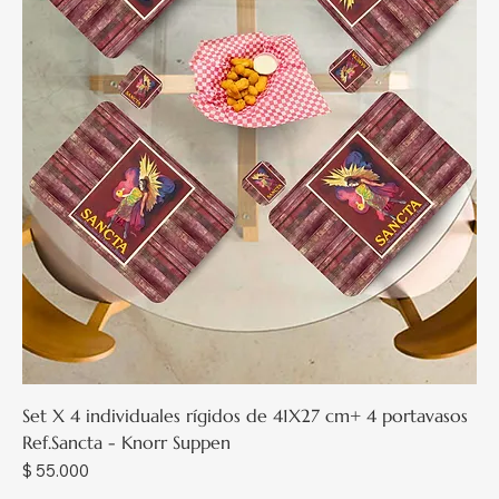
Set X 4 individuales rígidos de 41X27 cm+ 4 portavasos
Ref.Sancta - Knorr Suppen
Precio
$ 55.000