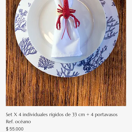
Set X 4 individuales rígidos de 33 cm + 4 portavasos
Ref. océano
Precio
$ 55.000