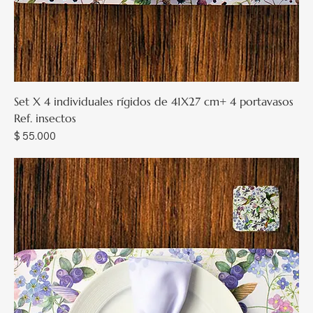
Set X 4 individuales rígidos de 41X27 cm+ 4 portavasos
Ref. insectos
Precio
$ 55.000