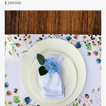
Precio
$ 259.900