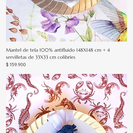
Mantel de tela 100% antifluido 148X148 cm + 4
servilletas de 33X33 cm colibríes
Precio
$ 159.900