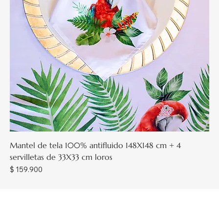
Mantel de tela 100% antifluido 148X148 cm + 4
servilletas de 33X33 cm loros
Precio
$ 159.900