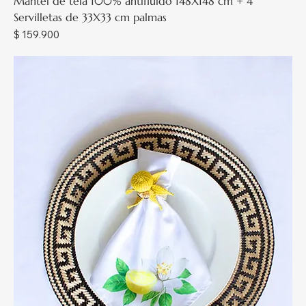
Mantel de tela 100% antifluido 148X148 cm + 4
Servilletas de 33X33 cm palmas
Precio
$ 159.900