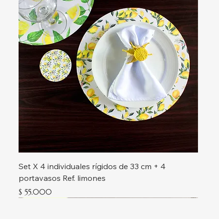
Set X 4 individuales rígidos de 33 cm + 4
portavasos Ref. limones
Precio
$ 55.000
Nueva colección