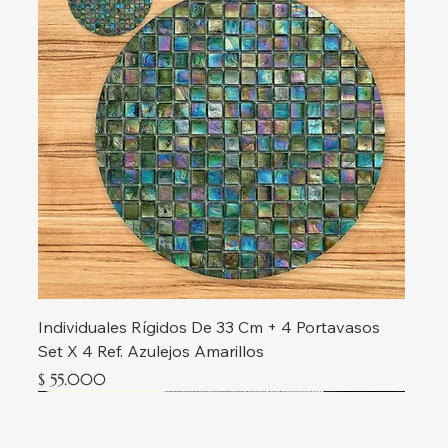
Individuales Rígidos De 33 Cm + 4 Portavasos
Set X 4 Ref. Azulejos Amarillos
Precio
$ 55.000
Nueva colección
Nueva colección
Nueva colección
Nueva colección
Nueva colección
Nueva colección
Nueva colección
Nueva colección
Nueva colección
Nueva colección
Nueva colección
Nueva colección