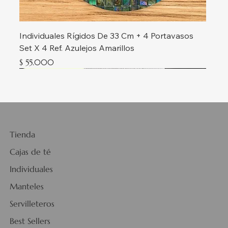
Individuales Rígidos De 33 Cm + 4 Portavasos
Set X 4 Ref. Azulejos Amarillos
Precio
$ 55.000
Nueva colección
Nueva colección
Nueva colección
Nueva colección
Nueva colección
Nueva colección
Nueva colección
Nueva colección
Nueva colección
Nueva colección
Nueva colección
Nueva colección
Tienda
Cajas de té
Individuales
Manteles
Servilleteros
Best Sellers