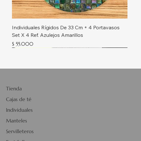
Individuales Rígidos De 33 Cm + 4 Portavasos
Set X 4 Ref. Azulejos Amarillos
Precio
$ 55.000
Nueva colección
Nueva colección
Nueva colección
Nueva colección
Nueva colección
Nueva colección
Nueva colección
Nueva colección
Nueva colección
Nueva colección
Nueva colección
Nueva colección
Tienda
Cajas de té
Individuales
Manteles
Servilleteros