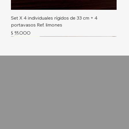
Set X 4 individuales rígidos de 33 cm + 4
portavasos Ref. limones
Precio
$ 55.000
Nueva colección
Tienda
Cajas de té
Individuales
Manteles
Servilleteros
Best Sellers