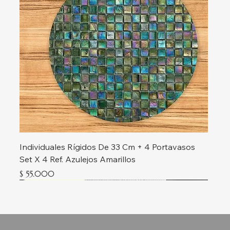
Individuales Rígidos De 33 Cm + 4 Portavasos
Set X 4 Ref. Azulejos Amarillos
Precio
$ 55.000
Nueva colección
Nueva colección
Nueva colección
Nueva colección
Nueva colección
Nueva colección
Nueva colección
Nueva colección
Nueva colección
Nueva colección
Nueva colección
Nueva colección