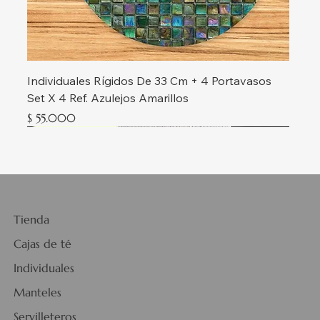
Individuales Rígidos De 33 Cm + 4 Portavasos
Set X 4 Ref. Azulejos Amarillos
Precio
$ 55.000
Nueva colección
Nueva colección
Nueva colección
Nueva colección
Nueva colección
Nueva colección
Nueva colección
Nueva colección
Nueva colección
Nueva colección
Nueva colección
Nueva colección
Tienda
Cajas de té
Individuales
Manteles
Servilleteros